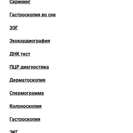
Скрининг
Гастроскопия во сне
ЭЭГ
Эхокардиография
ДНК тест
ПЦР диагностика
Дерматоскопия
Спермограмма
Колоноскопия
Гастроскопия
ЭКГ