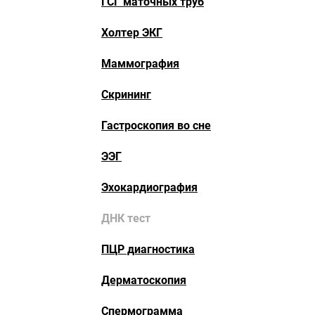
ГСГ маточных труб
Холтер ЭКГ
Маммография
Скрининг
Гастроскопия во сне
ЭЭГ
Эхокардиография
ДНК тест
ПЦР диагностика
Дерматоскопия
Спермограмма